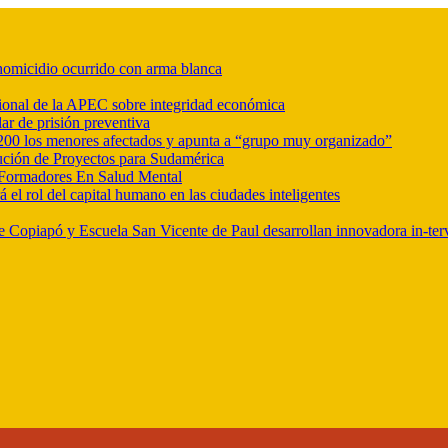
r homicidio ocurrido con arma blanca
ional de la APEC sobre integridad económica
ar de prisión preventiva
e 200 los menores afectados y apunta a “grupo muy organizado”
ución de Proyectos para Sudamérica
Formadores En Salud Mental
l rol del capital humano en las ciudades inteligentes
e Copiapó y Escuela San Vicente de Paul desarrollan innovadora in-ter