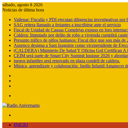
sábado, agosto 8 2026
Noticias de última hora
Vallenar: Fiscalía y PDI ejecutan diligencias investigativas po
SAG reitera llamado a feriantes a inscribirse ante el servicio
Fiscal de Unidad de Causas Complejas expuso en foro internac
Caldera: Imputado por delito de robo a vivienda cumplirá cautel
Presunto tráfico de niños haitianos: Fiscal dice que son más d
Ausenco designa a Sam Izaguirre como vicepresidente de Ejec
(CALDERA) Ministerio De Salud Y Oficina Grd Certifican A 
CEIM será parte de Smart City Summit Iquique 2026 y abordará e
juegos infantiles será renovado en plaza condell de caldera.
Música, aprendizaje y colaboración: Jardín Infantil Amanecer d
Barra
lateral
Publicación
al
Acceso
azar
Menú
Buscar
por
INICIO