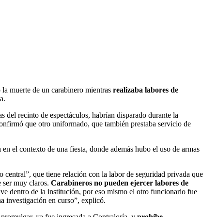
ó la muerte de un carabinero mientras
realizaba labores de
a.
s del recinto de espectáculos, habrían disparado durante la
onfirmó que otro uniformado, que también prestaba servicio de
 en el contexto de una fiesta, donde además hubo el uso de armas
 central”, que tiene relación con la labor de seguridad privada que
 ser muy claros.
Carabineros no pueden ejercer labores de
ave dentro de la institución, por eso mismo el otro funcionario fue
 investigación en curso”, explicó.
 promulgar, ya fue ingresada a Contraloría, y
prohíbe