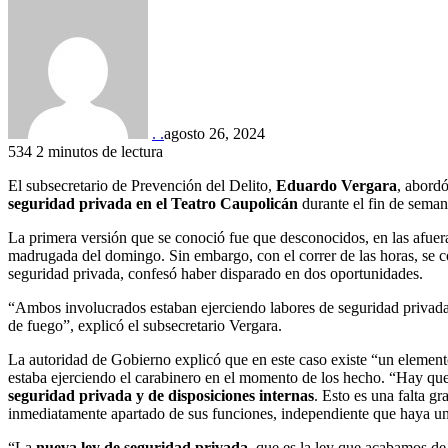
. .
agosto 26, 2024
534
2 minutos de lectura
El subsecretario de Prevención del Delito,
Eduardo Vergara
, abord
seguridad privada en el Teatro Caupolicán
durante el fin de seman
La primera versión que se conoció fue que desconocidos, en las afuera
madrugada del domingo. Sin embargo, con el correr de las horas, se c
seguridad privada, confesó haber disparado en dos oportunidades.
“Ambos involucrados estaban ejerciendo labores de seguridad privada
de fuego”, explicó el subsecretario Vergara.
La autoridad de Gobierno explicó que en este caso existe “un elemento
estaba ejerciendo el carabinero en el momento de los hecho. “Hay que
seguridad privada y de disposiciones internas
. Esto es una falta gr
inmediatamente apartado de sus funciones, independiente que haya una
“La
nueva ley de seguridad privada
, que es la ley que acabamos de