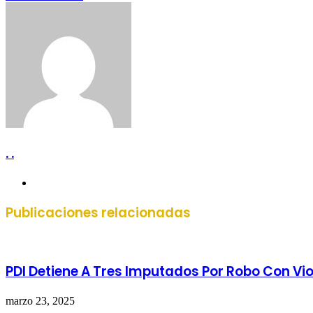
por
correo
electrónico
. .
Sitio
web
Publicaciones relacionadas
PDI Detiene A Tres Imputados Por Robo Con Vio
marzo 23, 2025