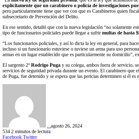
explícitamente que un carabinero o policía de investigaciones pu
pero particularmente tiene que ver con que es Carabineros quien fiscal
subsecretario de Prevención del Delito.
En ese sentido, detalló que con la nueva legislación “no solamente est
tipo de funcionarios policiales puede llegar a sufrir
multas de hasta $
“Los funcionarios policiales, y así lo dicta la ley en general, para hac
incluso si un funcionario estuviese o tuviese un arma para uso persona
armas en un lugar establecido que es particularmente su domicilio”, e
El sargento 2º
Rodrigo Puga
y su colega, ambos fuera de servicio, se
servicios de seguridad privada durante un evento. El carabinero que e
de Puga, fue detenido y se espera que las pericias determinen si él es e
. .
agosto 26, 2024
534
2 minutos de lectura
LinkedIn
Tumblr
Pinterest
Reddit
VKontakte
Compartir
Imprimir
Facebook
Twitter