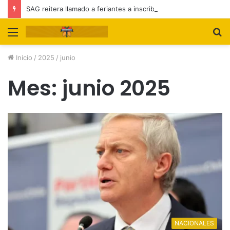
SAG reitera llamado a feriantes a inscribirse ante el servicio
Menú
B
p
Inicio
/
2025
/
junio
Mes:
junio 2025
NACIONALES