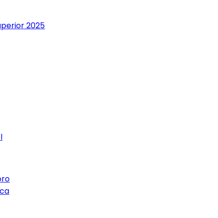
uperior 2025
l
oro
ica