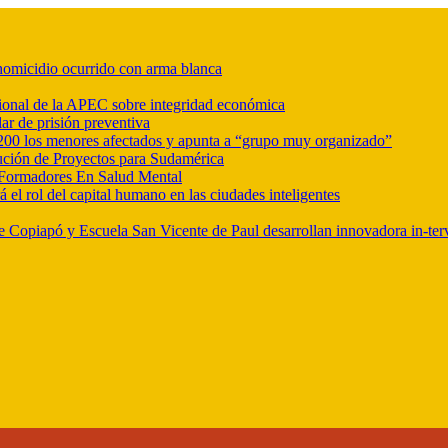
r homicidio ocurrido con arma blanca
ional de la APEC sobre integridad económica
ar de prisión preventiva
e 200 los menores afectados y apunta a “grupo muy organizado”
ución de Proyectos para Sudamérica
Formadores En Salud Mental
l rol del capital humano en las ciudades inteligentes
e Copiapó y Escuela San Vicente de Paul desarrollan innovadora in-ter