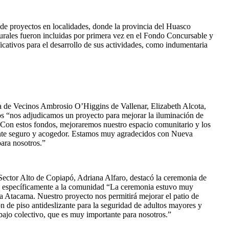
 de proyectos en localidades, donde la provincia del Huasco
turales fueron incluidas por primera vez en el Fondo Concursable y
ficativos para el desarrollo de sus actividades, como indumentaria
nta de Vecinos Ambrosio O’Higgins de Vallenar, Elizabeth Alcota,
inos “nos adjudicamos un proyecto para mejorar la iluminación de
. Con estos fondos, mejoraremos nuestro espacio comunitario y los
ente seguro y acogedor. Estamos muy agradecidos con Nueva
para nosotros.”
l Sector Alto de Copiapó, Adriana Alfaro, destacó la ceremonia de
a específicamente a la comunidad “La ceremonia estuvo muy
va Atacama. Nuestro proyecto nos permitirá mejorar el patio de
ión de piso antideslizante para la seguridad de adultos mayores y
abajo colectivo, que es muy importante para nosotros.”