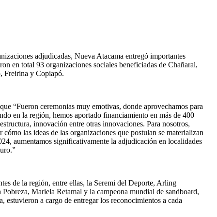
rganizaciones adjudicadas, Nueva Atacama entregó importantes
on en total 93 organizaciones sociales beneficiadas de Chañaral,
, Freirina y Copiapó.
có que “Fueron ceremonias muy emotivas, donde aprovechamos para
rando en la región, hemos aportado financiamiento en más de 400
estructura, innovación entre otras innovaciones. Para nosotros,
er cómo las ideas de las organizaciones que postulan se materializan
 2024, aumentamos significativamente la adjudicación en localidades
turo.”
es de la región, entre ellas, la Seremi del Deporte, Arling
a Pobreza, Mariela Retamal y la campeona mundial de sandboard,
, estuvieron a cargo de entregar los reconocimientos a cada