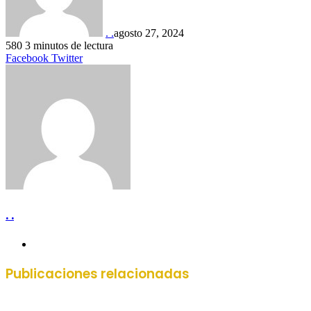
. .
agosto 27, 2024
580
3 minutos de lectura
LinkedIn
Tumblr
Pinterest
Reddit
VKontakte
Compartir
Imprimir
Facebook
Twitter
por
correo
electrónico
. .
Sitio
web
Publicaciones relacionadas