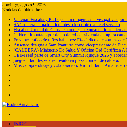
domingo, agosto 9 2026
Noticias de última hora
Vallenar: Fiscalía y PDI ejecutan diligencias investigativas po
SAG reitera llamado a feriantes a inscribirse ante el servicio
Fiscal de Unidad de Causas Complejas expuso en foro internac
Caldera: Imputado por delito de robo a vivienda cumplirá cautel
Presunto tráfico de niños haitianos: Fiscal dice que son más d
Ausenco designa a Sam Izaguirre como vicepresidente de Ejec
(CALDERA) Ministerio De Salud Y Oficina Grd Certifican A 
CEIM será parte de Smart City Summit Iquique 2026 y abordará e
juegos infantiles será renovado en plaza condell de caldera.
Música, aprendizaje y colaboración: Jardín Infantil Amanecer d
Barra
lateral
Publicación
al
Acceso
azar
Menú
Buscar
por
INICIO