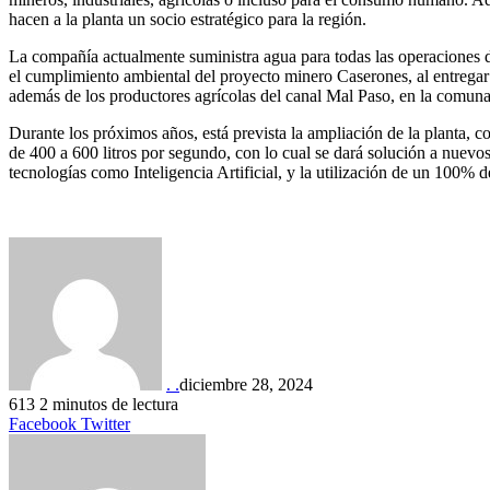
hacen a la planta un socio estratégico para la región.
La compañía actualmente suministra agua para todas las operaciones 
el cumplimiento ambiental del proyecto minero Caserones, al entreg
además de los productores agrícolas del canal Mal Paso, en la comuna
Durante los próximos años, está prevista la ampliación de la planta, 
de 400 a 600 litros por segundo, con lo cual se dará solución a nuevo
tecnologías como Inteligencia Artificial, y la utilización de un 100% d
. .
diciembre 28, 2024
613
2 minutos de lectura
LinkedIn
Tumblr
Pinterest
Reddit
VKontakte
Compartir
Imprimir
Facebook
Twitter
por
correo
electrónico