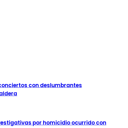
 conciertos con deslumbrantes
Caldera
nvestigativas por homicidio ocurrido con