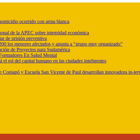
r homicidio ocurrido con arma blanca
ional de la APEC sobre integridad económica
ar de prisión preventiva
e 200 los menores afectados y apunta a “grupo muy organizado”
ución de Proyectos para Sudamérica
Formadores En Salud Mental
l rol del capital humano en las ciudades inteligentes
e Copiapó y Escuela San Vicente de Paul desarrollan innovadora in-ter