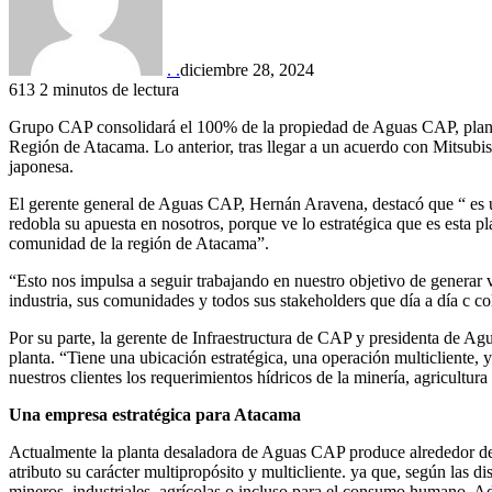
. .
diciembre 28, 2024
613
2 minutos de lectura
Grupo CAP consolidará el 100% de la propiedad de Aguas CAP, planta 
Región de Atacama. Lo anterior, tras llegar a un acuerdo con Mitsubis
japonesa.
El gerente general de Aguas CAP, Hernán Aravena, destacó que “ es
redobla su apuesta en nosotros, porque ve lo estratégica que es esta pl
comunidad de la región de Atacama”.
“Esto nos impulsa a seguir trabajando en nuestro objetivo de generar v
industria, sus comunidades y todos sus stakeholders que día a día c c
Por su parte, la gerente de Infraestructura de CAP y presidenta de Agu
planta. “Tiene una ubicación estratégica, una operación multicliente, y 
nuestros clientes los requerimientos hídricos de la minería, agricultu
Una empresa estratégica para Atacama
Actualmente la planta desaladora de Aguas CAP produce alrededor de
atributo su carácter multipropósito y multicliente. ya que, según las d
mineros, industriales, agrícolas o incluso para el consumo humano. A