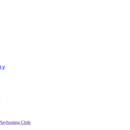
6 y
e
Playhosting Chile