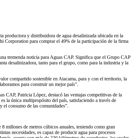
productora y distribuidora de agua desalinizada ubicada en la
hi Corporation para comprar el 49% de la participación de la firma
 una tremenda noticia para Aguas CAP. Significa que el Grupo CAP
anta desalinizadora, tanto para el grupo, como para la industria y la
alor compartido sostenible en Atacama, para y con el territorio, la
olaboramos para construir un mejor país”.
as CAP, Patricia López, destacó las ventajas competitivas de la
es la única multipropósito del país, satisfaciendo a través de
ra y el consumo de las comunidades”.
 8 millones de metros cúbicos anuales, teniendo como gran
istintas necesidades, es capaz de producir agua para procesos
demás, cuenta con más de 220 kilómetros de acueductos, los cuales