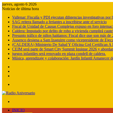
jueves, agosto 6 2026
Noticias de última hora
Vallenar: Fiscalía y PDI ejecutan diligencias investigativas po
SAG reitera llamado a feriantes a inscribirse ante el servicio
Fiscal de Unidad de Causas Complejas expuso en foro internac
Caldera: Imputado por delito de robo a vivienda cumplirá cautel
Presunto tráfico de niños haitianos: Fiscal dice que son más d
Ausenco designa a Sam Izaguirre como vicepresidente de Ejec
(CALDERA) Ministerio De Salud Y Oficina Grd Certifican A 
CEIM será parte de Smart City Summit Iquique 2026 y abordará e
juegos infantiles será renovado en plaza condell de caldera.
Música, aprendizaje y colaboración: Jardín Infantil Amanecer d
Barra
lateral
Publicación
al
Acceso
azar
Menú
Buscar
por
INICIO