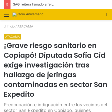
SAG reitera llamado a feriantes a inscribirse ante el servicio
Menú
B
p
Inicio
/
ATACAMA
ATACAMA
¡Grave riesgo sanitario en
Copiapó! Diputada Sofía Cid
exige investigación tras
hallazgo de jeringas
contaminadas en sector San
Expedito
Preocupación e indignación entre los vecinos del
sector San Expedito en Copiapó, quienes