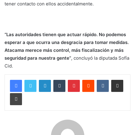
tener contacto con ellos accidentalmente.
“Las autoridades tienen que actuar rápido. No podemos
esperar a que ocurra una desgracia para tomar medidas.
Atacama merece más control, más fiscalización y más
seguridad para nuestra gente”
, concluyó la diputada Sofía
Cid.
LinkedIn
Tumblr
Pinterest
Reddit
VKontakte
Compartir por corr
Imprimir