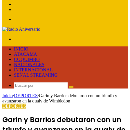
lateral
Publicación
al
Acceso
azar
Menú
Buscar
por
INICIO
ATACAMA
COQUIMBO
NACIONALES
INTERNACIONAL
SEÑAL STREAMING
Buscar
por
Inicio
/
DEPORTES
/
Garin y Barrios debutaron con un triunfo y
avanzaron en la qualy de Wimbledon
DEPORTES
Garin y Barrios debutaron con un
triunfo y avanzaron en la qualy de