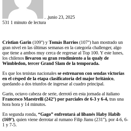
. .
junio 23, 2025
531
1 minuto de lectura
Cristian Garin
(109°) y
Tomás Barrios
(107°) han mostrado un
gran nivel en las últimas semanas en la categoría challenger, algo
que tiene a ambos muy cerca de regresar al Top 100. Y este lunes,
los chilenos
llevaron su gran rendimiento a la qualy de
Wimbledon, tercer Grand Slam de la temporada.
Es que los tenistas nacionales
se estrenaron con sendas victorias
en el césped de la etapa clasificatoria del major británico
,
quedando a dos triunfos de ingresar al cuadro principal.
Garin, octavo cabeza de serie, derrotó en esta jornada al italiano
Francesco Maestrelli (242°) por parciales de 6-3 y 6-4,
tras una
hora hora y 14 minutos.
En segunda ronda,
“Gago” enfrentará al libanés Haby Habib
(169°)
, quien viene derrotar al rumano Filip Jianu (231°), por 4-6, 6-
1 y 7-5.