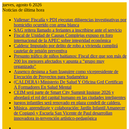
jueves, agosto 6 2026
Noticias de última hora
Vallenar: Fiscalía y PDI ejecutan diligencias investigativas por
homicidio ocurrido con arma blanca
SAG reitera llamado a feriantes a inscribirse ante el servicio
Fiscal de Unidad de Causas Complejas expuso en foro
internacional de la APEC sobre integridad económica
Caldera: Imputado por delito de robo a vivienda cumplirá
cautelar de prisión preventiva
Presunto tráfico de niños haitianos: Fiscal dice que son más de
200 los menores afectados y apunta a “grupo muy
organizado”
Ausenco designa a Sam Izaguirre como vicepresidente de
Ejecución de Proyectos para Sudamérica
(CALDERA) Ministerio De Salud Y Oficina Grd Certifican
A Formadores En Salud Mental
CEIM será parte de Smart City Summit Iquique 2026 y
abordará el rol del capital humano en las ciudades inteligentes
juegos infantiles será renovado en plaza condell de caldera.
Música, aprendizaje y colaboración: Jardín Infantil Amanecer
de Copiapó y Escuela San Vicente de Paul desarrollan
innovadora in-tervención artístico-pedagógica
Barra