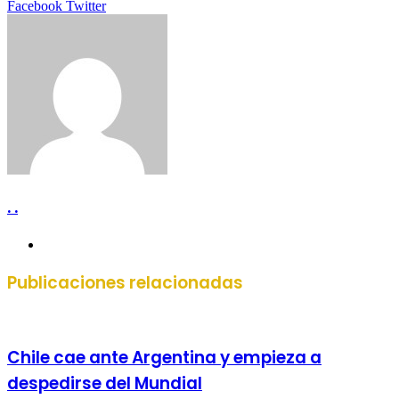
LinkedIn
Tumblr
Pinterest
Reddit
VKontakte
Compartir
Imprimir
Facebook
Twitter
por
correo
electrónico
. .
Sitio
web
Publicaciones relacionadas
Chile cae ante Argentina y empieza a
despedirse del Mundial