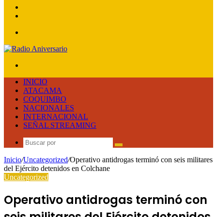
lateral
Publicación
al
Acceso
azar
Menú
Buscar
por
INICIO
ATACAMA
COQUIMBO
NACIONALES
INTERNACIONAL
SEÑAL STREAMING
Buscar
por
Inicio
/
Uncategorized
/
Operativo antidrogas terminó con seis militares
del Ejército detenidos en Colchane
Uncategorized
Operativo antidrogas terminó con
seis militares del Ejército detenidos