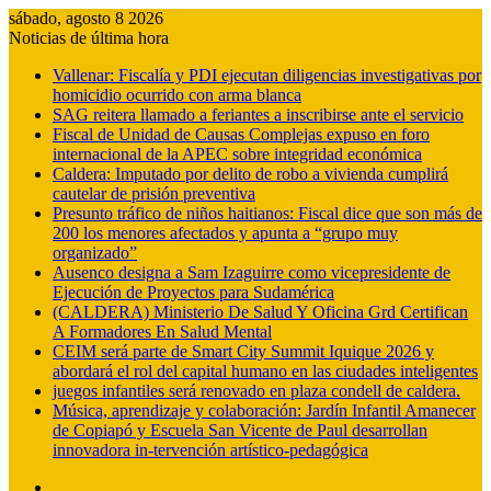
sábado, agosto 8 2026
Noticias de última hora
Vallenar: Fiscalía y PDI ejecutan diligencias investigativas por
homicidio ocurrido con arma blanca
SAG reitera llamado a feriantes a inscribirse ante el servicio
Fiscal de Unidad de Causas Complejas expuso en foro
internacional de la APEC sobre integridad económica
Caldera: Imputado por delito de robo a vivienda cumplirá
cautelar de prisión preventiva
Presunto tráfico de niños haitianos: Fiscal dice que son más de
200 los menores afectados y apunta a “grupo muy
organizado”
Ausenco designa a Sam Izaguirre como vicepresidente de
Ejecución de Proyectos para Sudamérica
(CALDERA) Ministerio De Salud Y Oficina Grd Certifican
A Formadores En Salud Mental
CEIM será parte de Smart City Summit Iquique 2026 y
abordará el rol del capital humano en las ciudades inteligentes
juegos infantiles será renovado en plaza condell de caldera.
Música, aprendizaje y colaboración: Jardín Infantil Amanecer
de Copiapó y Escuela San Vicente de Paul desarrollan
innovadora in-tervención artístico-pedagógica
Barra