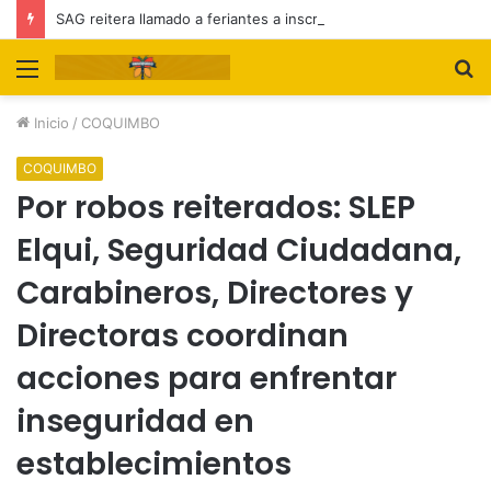
SAG reitera llamado a feriantes a inscribirse ante el servicio
Menú
B
p
Inicio
/
COQUIMBO
COQUIMBO
Por robos reiterados: SLEP
Elqui, Seguridad Ciudadana,
Carabineros, Directores y
Directoras coordinan
acciones para enfrentar
inseguridad en
establecimientos