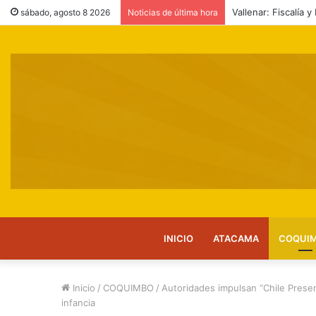
SAG reitera llamado
sábado, agosto 8 2026
Noticias de última hora
INICIO
ATACAMA
COQUI
Inicio
/
COQUIMBO
/
Autoridades impulsan “Chile Presen
infancia