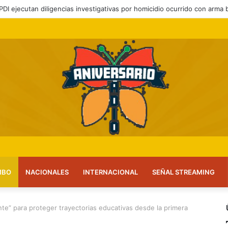
 a feriantes a inscribirse ante el servicio
MBO
NACIONALES
INTERNACIONAL
SEÑAL STREAMING
te” para proteger trayectorias educativas desde la primera