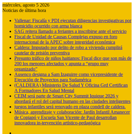
miércoles, agosto 5 2026
Noticias de última hora
Vallenar: Fiscalía y PDI ejecutan diligencias investigativas por
homicidio ocurrido con arma blanca
SAG reitera llamado a feriantes a inscribirse ante el servicio
Fiscal de Unidad de Causas Complejas expuso en foro
internacional de la APEC sobre integridad económica
Caldera: Imputado por delito de robo a vivienda cumplirá
cautelar de prisión preventiva
Presunto tráfico de niños haitianos: Fiscal dice que son más de
200 los menores afectados y apunta a “grupo muy
organizado”
Ausenco designa a Sam Izaguirre como vicepresidente de
Ejecución de Proyectos para Sudamérica
(CALDERA) Ministerio De Salud Y Oficina Grd Certifican
A Formadores En Salud Mental
CEIM será parte de Smart City Summit Iquique 2026 y
abordará el rol del capital humano en las ciudades inteligentes
juegos infantiles será renovado en plaza condell de caldera.
Música, aprendizaje y colaboración: Jardín Infantil Amanecer
de Copiapó y Escuela San Vicente de Paul desarrollan
innovadora in-tervención artístico-pedagógica
Barra