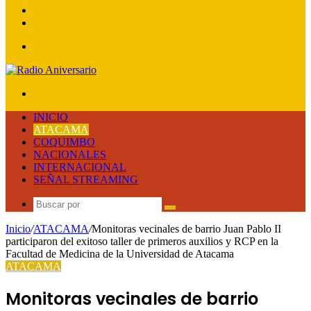
lateral
Publicación
al
Acceso
azar
Menú
Buscar
por
INICIO
ATACAMA
COQUIMBO
NACIONALES
INTERNACIONAL
SEÑAL STREAMING
Buscar
por
Inicio
/
ATACAMA
/
Monitoras vecinales de barrio Juan Pablo II
participaron del exitoso taller de primeros auxilios y RCP en la
Facultad de Medicina de la Universidad de Atacama
ATACAMA
Monitoras vecinales de barrio