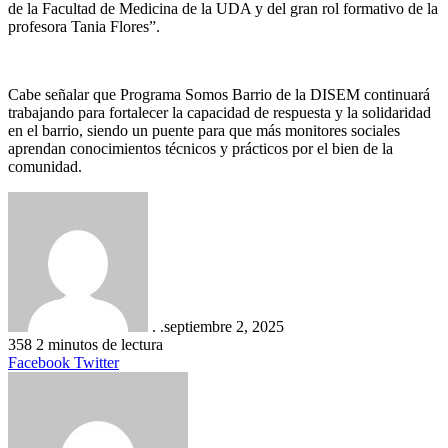
de la Facultad de Medicina de la UDA y del gran rol formativo de la
profesora Tania Flores”.
Cabe señalar que Programa Somos Barrio de la DISEM continuará
trabajando para fortalecer la capacidad de respuesta y la solidaridad
en el barrio, siendo un puente para que más monitores sociales
aprendan conocimientos técnicos y prácticos por el bien de la
comunidad.
. .
septiembre 2, 2025
358
2 minutos de lectura
LinkedIn
Tumblr
Pinterest
Reddit
VKontakte
Compartir
Imprimir
Facebook
Twitter
por
correo
electrónico