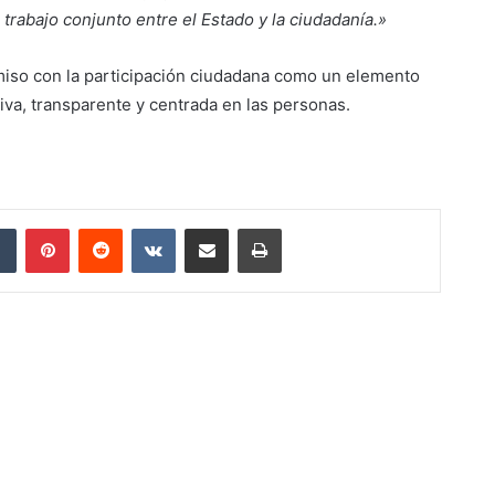
l trabajo conjunto entre el Estado y la ciudadanía.»
miso con la participación ciudadana como un elemento
iva, transparente y centrada en las personas.
dIn
Tumblr
Pinterest
Reddit
VKontakte
Compartir por correo electrónico
Imprimir