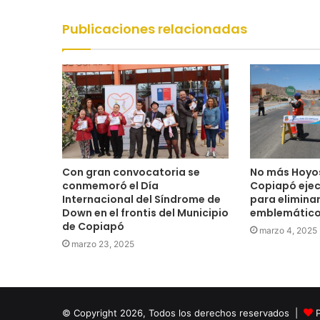
Publicaciones relacionadas
Con gran convocatoria se
No más Hoyos
conmemoró el Día
Copiapó eje
Internacional del Síndrome de
para elimina
Down en el frontis del Municipio
emblemátic
de Copiapó
marzo 4, 2025
marzo 23, 2025
© Copyright 2026, Todos los derechos reservados |