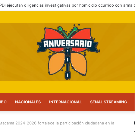
 a feriantes a inscribirse ante el servicio
MBO
NACIONALES
INTERNACIONAL
SEÑAL STREAMING
Atacama 2024-2026 fortalece la participación ciudadana en la