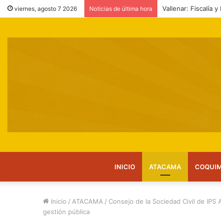
SAG reitera llamado
viernes, agosto 7 2026
Noticias de última hora
INICIO
ATACAMA
COQUI
Inicio
/
ATACAMA
/
Consejo de la Sociedad Civil de IPS 
gestión pública