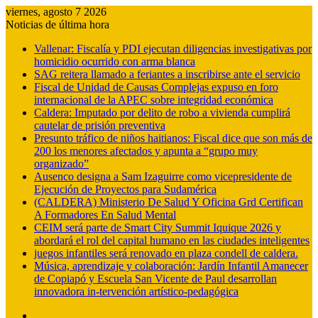
viernes, agosto 7 2026
Noticias de última hora
Vallenar: Fiscalía y PDI ejecutan diligencias investigativas por
homicidio ocurrido con arma blanca
SAG reitera llamado a feriantes a inscribirse ante el servicio
Fiscal de Unidad de Causas Complejas expuso en foro
internacional de la APEC sobre integridad económica
Caldera: Imputado por delito de robo a vivienda cumplirá
cautelar de prisión preventiva
Presunto tráfico de niños haitianos: Fiscal dice que son más de
200 los menores afectados y apunta a “grupo muy
organizado”
Ausenco designa a Sam Izaguirre como vicepresidente de
Ejecución de Proyectos para Sudamérica
(CALDERA) Ministerio De Salud Y Oficina Grd Certifican
A Formadores En Salud Mental
CEIM será parte de Smart City Summit Iquique 2026 y
abordará el rol del capital humano en las ciudades inteligentes
juegos infantiles será renovado en plaza condell de caldera.
Música, aprendizaje y colaboración: Jardín Infantil Amanecer
de Copiapó y Escuela San Vicente de Paul desarrollan
innovadora in-tervención artístico-pedagógica
Barra