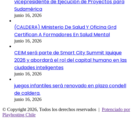
vicepresidente de Ejecución de Proyectos para
Sudamérica
junio 16, 2026
(CALDERA) Ministerio De Salud Y Oficina Grd
Certifican A Formadores En Salud Mental
junio 16, 2026
CEIM será parte de Smart City Summit Iquique
2026 y abordará el rol del capital humano en las
ciudades inteligentes
junio 16, 2026
juegos infantiles será renovado en plaza condell
de caldera.
junio 16, 2026
© Copyright 2026, Todos los derechos reservados |
Potenciado por
Playhosting Chile
Facebook
Twitter
WhatsApp
Telegram
Botón
volver