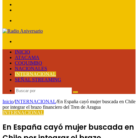
lateral
Publicación
al
Acceso
azar
Menú
Buscar
por
INICIO
ATACAMA
COQUIMBO
NACIONALES
INTERNACIONAL
SEÑAL STREAMING
Buscar
por
Inicio
/
INTERNACIONAL
/
En España cayó mujer buscada en Chile
por integrar el brazo financiero del Tren de Aragua
INTERNACIONAL
En España cayó mujer buscada en
Chile por integrar el brazo