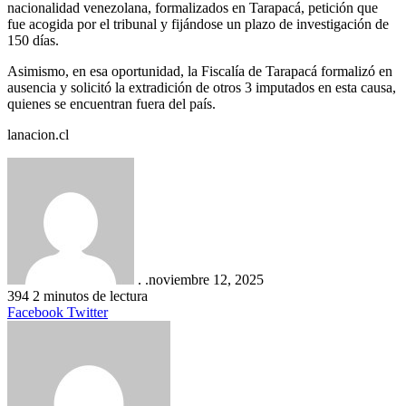
nacionalidad venezolana, formalizados en Tarapacá, petición que
fue acogida por el tribunal y fijándose un plazo de investigación de
150 días.
Asimismo, en esa oportunidad, la Fiscalía de Tarapacá formalizó en
ausencia y solicitó la extradición de otros 3 imputados en esta causa,
quienes se encuentran fuera del país.
lanacion.cl
. .
noviembre 12, 2025
394
2 minutos de lectura
LinkedIn
Tumblr
Pinterest
Reddit
VKontakte
Compartir
Imprimir
Facebook
Twitter
por
correo
electrónico