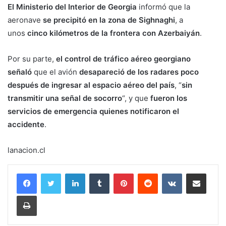
El Ministerio del Interior de Georgia
informó que la
aeronave
se precipitó en la zona de Sighnaghi
, a
unos
cinco kilómetros de la frontera con Azerbaiyán
.
Por su parte,
el control de tráfico aéreo georgiano
señaló
que el avión
desapareció de los radares poco
después de ingresar al espacio aéreo del país
, “
sin
transmitir una señal de socorro
“, y que
fueron los
servicios de emergencia quienes notificaron el
accidente
.
lanacion.cl
LinkedIn
Tumblr
Pinterest
Reddit
VKontakte
Compartir por corr
Imprimir