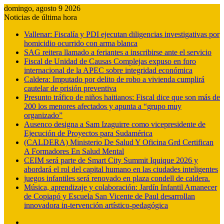
domingo, agosto 9 2026
Noticias de última hora
Vallenar: Fiscalía y PDI ejecutan diligencias investigativas por
homicidio ocurrido con arma blanca
SAG reitera llamado a feriantes a inscribirse ante el servicio
Fiscal de Unidad de Causas Complejas expuso en foro
internacional de la APEC sobre integridad económica
Caldera: Imputado por delito de robo a vivienda cumplirá
cautelar de prisión preventiva
Presunto tráfico de niños haitianos: Fiscal dice que son más de
200 los menores afectados y apunta a “grupo muy
organizado”
Ausenco designa a Sam Izaguirre como vicepresidente de
Ejecución de Proyectos para Sudamérica
(CALDERA) Ministerio De Salud Y Oficina Grd Certifican
A Formadores En Salud Mental
CEIM será parte de Smart City Summit Iquique 2026 y
abordará el rol del capital humano en las ciudades inteligentes
juegos infantiles será renovado en plaza condell de caldera.
Música, aprendizaje y colaboración: Jardín Infantil Amanecer
de Copiapó y Escuela San Vicente de Paul desarrollan
innovadora in-tervención artístico-pedagógica
Barra