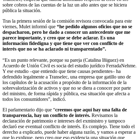
sobre cobros de las cuentas de la luz un año antes que se hiciera
pública la situación.
Tras la primera sesión de la comisión revisora convocada para este
viernes, Mulet informó que
“he pedido algunos oficios que no se
despacharon, pero he dado a conocer un antecedente que me
parece importante, y creo que se debe aclarar. Es una
información fidedigna y que tiene que ver con conflicto de
interés que no se ha aclarado ni transparentado”.
“Es un punto relevante, porque su pareja (Catalina Iñiguez) en
Acuerdo de Unión Civil es socia del estudio jurídico FerradaNehme.
Y ese estudio –que entiendo que tiene causas pendientes– ha
defendido legalmente a Transelec, una empresa que gatillo uno de
los capítulos de la acusación a propósito de la información de la
sobrevalorización de activos y que no se diera a conocer por parte
del ministro, de forma rápida y pública, esa situación que afecta a
todos los consumidores”, indicó.
El parlamentario dijo que “
creemos que aquí hay una falta de
transparencia, hay un conflicto de interés.
Revisamos la
declaración de patrimonio e intereses del exministro y tampoco
declaró ese eventual conflicto de interés. Es complejo. Tiene todo el
derecho a explicarlo, puede haber alguna razón, y vamos a esperar a
que lo explique, pero creo que eso evidencia una situación que