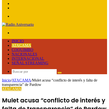
lateral
Publicación
al
Acceso
azar
Menú
Buscar
por
INICIO
ATACAMA
COQUIMBO
NACIONALES
INTERNACIONAL
SEÑAL STREAMING
Buscar
por
Inicio
/
ATACAMA
/
Mulet acusa “conflicto de interés y falta de
transparencia” de Pardow
ATACAMA
Mulet acusa “conflicto de interés y
falta de transparencia” de Pardow