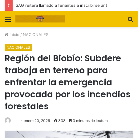
SAG reitera llamado a feriantes a inscribirse ante el servicio
Menú
B
p
Inicio
/
NACIONALES
NACIONALES
Región del Biobío: Subdere
trabaja en terreno para
enfrentar la emergencia
provocada por los incendios
forestales
. .
enero 20, 2026
338
3 minutos de lectura