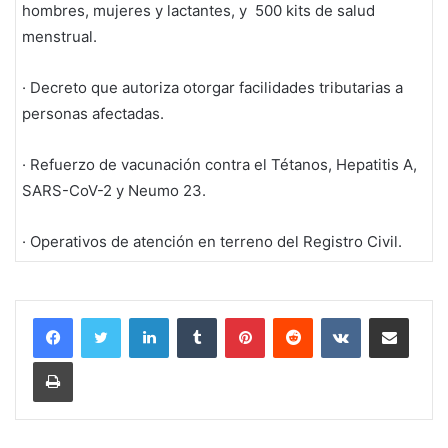
hombres, mujeres y lactantes, y 500 kits de salud
menstrual.
· Decreto que autoriza otorgar facilidades tributarias a
personas afectadas.
· Refuerzo de vacunación contra el Tétanos, Hepatitis A,
SARS-CoV-2 y Neumo 23.
· Operativos de atención en terreno del Registro Civil.
LinkedIn
Tumblr
Pinterest
Reddit
VKontakte
Compartir por corr
Imprimir