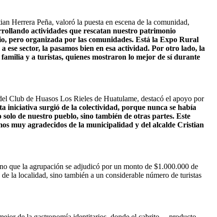
tian Herrera Peña, valoró la puesta en escena de la comunidad,
rrollando actividades que rescatan nuestro patrimonio
io, pero organizada por las comunidades. Está la Expo Rural
 ese sector, la pasamos bien en esa actividad. Por otro lado, la
familia y a turistas, quienes mostraron lo mejor de sí durante
e del Club de Huasos Los Rieles de Huatulame, destacó el apoyo por
a iniciativa surgió de la colectividad, porque nunca se había
solo de nuestro pueblo, sino también de otras partes. Este
mos muy agradecidos de la municipalidad y del alcalde Cristian
rano que la agrupación se adjudicó por un monto de $1.000.000 de
 de la localidad, sino también a un considerable número de turistas
 mejor de la gastronomía identitarios, donde el cabrito ––producto