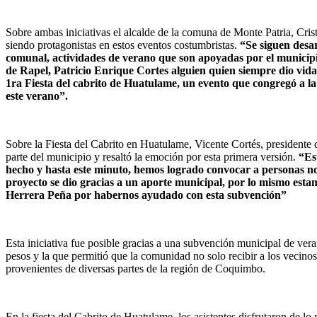
Sobre ambas iniciativas el alcalde de la comuna de Monte Patria, Cris
siendo protagonistas en estos eventos costumbristas.
“
Se siguen desa
comunal, actividades de verano que son apoyadas por el municip
de Rapel, Patricio Enrique Cortes alguien quien siempre dio vida a
1ra Fiesta del cabrito de Huatulame, un evento que congregó a la 
este verano”.
Sobre la Fiesta del Cabrito en Huatulame, Vicente Cortés, president
parte del municipio y resaltó la emoción por esta primera versión.
“Est
hecho y hasta este minuto, hemos logrado convocar a personas no 
proyecto se dio gracias a un aporte municipal, por lo mismo esta
Herrera Peña por habernos ayudado con esta subvención”
Esta iniciativa fue posible gracias a una subvención municipal de ve
pesos y la que permitió que la comunidad no solo recibir a los vecinos
provenientes de diversas partes de la región de Coquimbo.
En la fiesta del Cabrito de Huatulame, los asistentes disfrutaron de lo