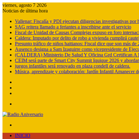
viernes, agosto 7 2026
Noticias de última hora
Vallenar: Fiscalía y PDI ejecutan diligencias investigativas po
SAG reitera llamado a feriantes a inscribirse ante el servicio
Fiscal de Unidad de Causas Complejas expuso en foro internac
Caldera: Imputado por delito de robo a vivienda cumplirá cautel
Presunto tráfico de niños haitianos: Fiscal dice que son más d
Ausenco designa a Sam Izaguirre como vicepresidente de Ejec
(CALDERA) Ministerio De Salud Y Oficina Grd Certifican A 
CEIM será parte de Smart City Summit Iquique 2026 y abordará e
juegos infantiles será renovado en plaza condell de caldera.
Música, aprendizaje y colaboración: Jardín Infantil Amanecer d
Barra
lateral
Publicación
al
Acceso
azar
Menú
Buscar
por
INICIO