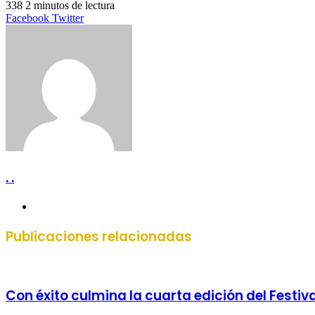
338
2 minutos de lectura
LinkedIn
Tumblr
Pinterest
Reddit
VKontakte
Compartir
Imprimir
Facebook
Twitter
por
correo
electrónico
. .
Sitio
web
Publicaciones relacionadas
Con éxito culmina la cuarta edición del Festiv