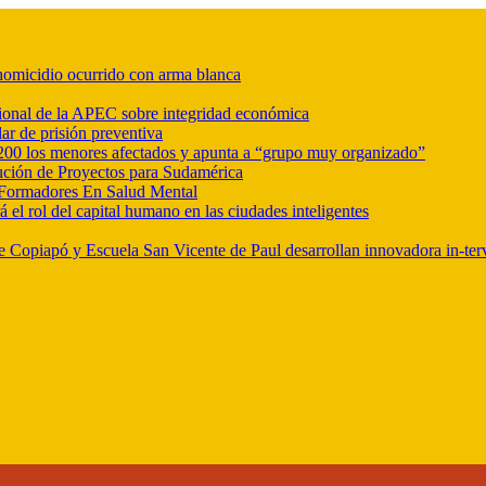
r homicidio ocurrido con arma blanca
ional de la APEC sobre integridad económica
ar de prisión preventiva
e 200 los menores afectados y apunta a “grupo muy organizado”
ución de Proyectos para Sudamérica
Formadores En Salud Mental
l rol del capital humano en las ciudades inteligentes
e Copiapó y Escuela San Vicente de Paul desarrollan innovadora in-ter