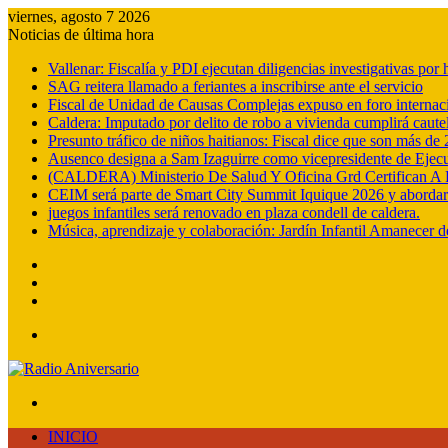
viernes, agosto 7 2026
Noticias de última hora
Vallenar: Fiscalía y PDI ejecutan diligencias investigativas po
SAG reitera llamado a feriantes a inscribirse ante el servicio
Fiscal de Unidad de Causas Complejas expuso en foro internac
Caldera: Imputado por delito de robo a vivienda cumplirá cautel
Presunto tráfico de niños haitianos: Fiscal dice que son más d
Ausenco designa a Sam Izaguirre como vicepresidente de Ejec
(CALDERA) Ministerio De Salud Y Oficina Grd Certifican A 
CEIM será parte de Smart City Summit Iquique 2026 y abordará e
juegos infantiles será renovado en plaza condell de caldera.
Música, aprendizaje y colaboración: Jardín Infantil Amanecer d
Barra
lateral
Publicación
al
Acceso
azar
Menú
Buscar
por
INICIO