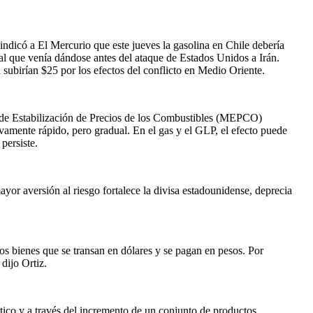
dicó a El Mercurio que este jueves la gasolina en Chile debería
nal que venía dándose antes del ataque de Estados Unidos a Irán.
l subirían $25 por los efectos del conflicto en Medio Oriente.
o de Estabilización de Precios de los Combustibles (MEPCO)
tivamente rápido, pero gradual. En el gas y el GLP, el efecto puede
persiste.
yor aversión al riesgo fortalece la divisa estadounidense, deprecia
os bienes que se transan en dólares y se pagan en pesos. Por
dijo Ortiz.
ético y a través del incremento de un conjunto de productos