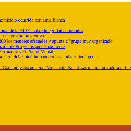
r homicidio ocurrido con arma blanca
ional de la APEC sobre integridad económica
ar de prisión preventiva
e 200 los menores afectados y apunta a “grupo muy organizado”
ución de Proyectos para Sudamérica
Formadores En Salud Mental
l rol del capital humano en las ciudades inteligentes
e Copiapó y Escuela San Vicente de Paul desarrollan innovadora in-ter