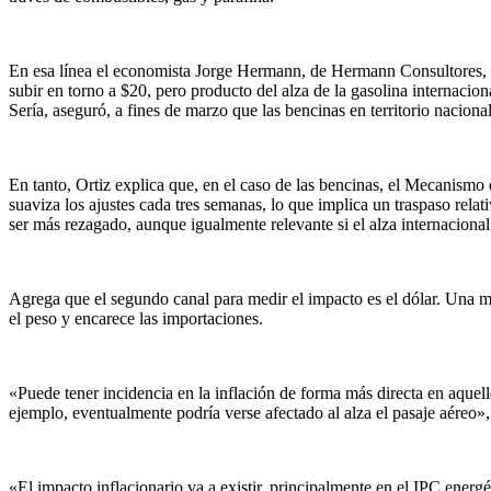
En esa línea el economista Jorge Hermann, de Hermann Consultores, in
subir en torno a $20, pero producto del alza de la gasolina internacio
Sería, aseguró, a fines de marzo que las bencinas en territorio naciona
En tanto, Ortiz explica que, en el caso de las bencinas, el Mecanism
suaviza los ajustes cada tres semanas, lo que implica un traspaso rela
ser más rezagado, aunque igualmente relevante si el alza internacional 
Agrega que el segundo canal para medir el impacto es el dólar. Una ma
el peso y encarece las importaciones.
«Puede tener incidencia en la inflación de forma más directa en aquell
ejemplo, eventualmente podría verse afectado al alza el pasaje aéreo», 
«El impacto inflacionario va a existir, principalmente en el IPC energ