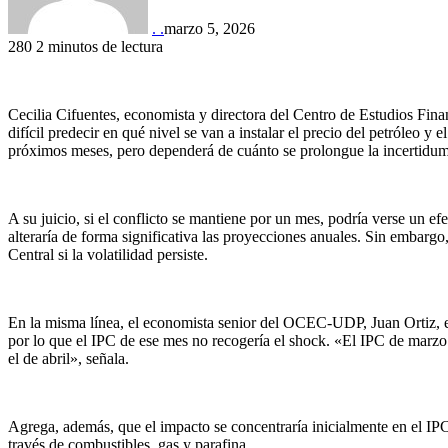
. .
marzo 5, 2026
280
2 minutos de lectura
Cecilia Cifuentes, economista y directora del Centro de Estudios Finan
difícil predecir en qué nivel se van a instalar el precio del petróleo y
próximos meses, pero dependerá de cuánto se prolongue la incertidumb
A su juicio, si el conflicto se mantiene por un mes, podría verse un ef
alteraría de forma significativa las proyecciones anuales. Sin embargo,
Central si la volatilidad persiste.
En la misma línea, el economista senior del OCEC-UDP, Juan Ortiz, ex
por lo que el IPC de ese mes no recogería el shock. «El IPC de marzo
el de abril», señala.
Agrega, además, que el impacto se concentraría inicialmente en el I
través de combustibles, gas y parafina.