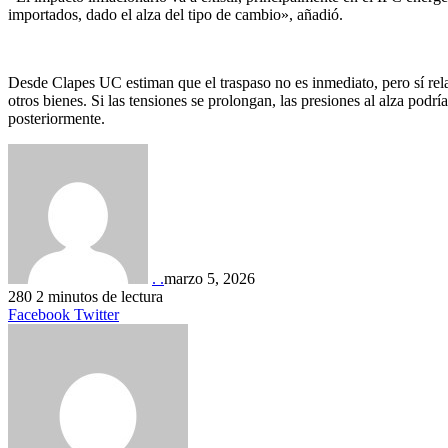
importados, dado el alza del tipo de cambio», añadió.
Desde Clapes UC estiman que el traspaso no es inmediato, pero sí rela
otros bienes. Si las tensiones se prolongan, las presiones al alza podr
posteriormente.
. .
marzo 5, 2026
280
2 minutos de lectura
LinkedIn
Tumblr
Pinterest
Reddit
VKontakte
Compartir
Imprimir
Facebook
Twitter
por
correo
electrónico