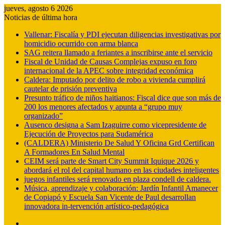
jueves, agosto 6 2026
Noticias de última hora
Vallenar: Fiscalía y PDI ejecutan diligencias investigativas por
homicidio ocurrido con arma blanca
SAG reitera llamado a feriantes a inscribirse ante el servicio
Fiscal de Unidad de Causas Complejas expuso en foro
internacional de la APEC sobre integridad económica
Caldera: Imputado por delito de robo a vivienda cumplirá
cautelar de prisión preventiva
Presunto tráfico de niños haitianos: Fiscal dice que son más de
200 los menores afectados y apunta a “grupo muy
organizado”
Ausenco designa a Sam Izaguirre como vicepresidente de
Ejecución de Proyectos para Sudamérica
(CALDERA) Ministerio De Salud Y Oficina Grd Certifican
A Formadores En Salud Mental
CEIM será parte de Smart City Summit Iquique 2026 y
abordará el rol del capital humano en las ciudades inteligentes
juegos infantiles será renovado en plaza condell de caldera.
Música, aprendizaje y colaboración: Jardín Infantil Amanecer
de Copiapó y Escuela San Vicente de Paul desarrollan
innovadora in-tervención artístico-pedagógica
Barra