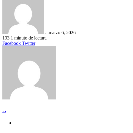
. .
marzo 6, 2026
193
1 minuto de lectura
LinkedIn
Tumblr
Pinterest
Reddit
VKontakte
Compartir
Imprimir
Facebook
Twitter
por
correo
electrónico
. .
Sitio
web