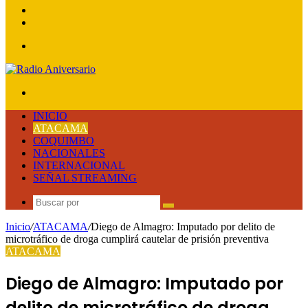
lateral
Publicación
al
Acceso
azar
Menú
Buscar
por
INICIO
ATACAMA
COQUIMBO
NACIONALES
INTERNACIONAL
SEÑAL STREAMING
Buscar
por
Inicio
/
ATACAMA
/
Diego de Almagro: Imputado por delito de
microtráfico de droga cumplirá cautelar de prisión preventiva
ATACAMA
Diego de Almagro: Imputado por
delito de microtráfico de droga