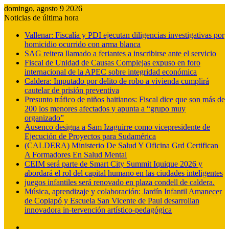
domingo, agosto 9 2026
Noticias de última hora
Vallenar: Fiscalía y PDI ejecutan diligencias investigativas por
homicidio ocurrido con arma blanca
SAG reitera llamado a feriantes a inscribirse ante el servicio
Fiscal de Unidad de Causas Complejas expuso en foro
internacional de la APEC sobre integridad económica
Caldera: Imputado por delito de robo a vivienda cumplirá
cautelar de prisión preventiva
Presunto tráfico de niños haitianos: Fiscal dice que son más de
200 los menores afectados y apunta a “grupo muy
organizado”
Ausenco designa a Sam Izaguirre como vicepresidente de
Ejecución de Proyectos para Sudamérica
(CALDERA) Ministerio De Salud Y Oficina Grd Certifican
A Formadores En Salud Mental
CEIM será parte de Smart City Summit Iquique 2026 y
abordará el rol del capital humano en las ciudades inteligentes
juegos infantiles será renovado en plaza condell de caldera.
Música, aprendizaje y colaboración: Jardín Infantil Amanecer
de Copiapó y Escuela San Vicente de Paul desarrollan
innovadora in-tervención artístico-pedagógica
Barra