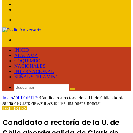
lateral
Publicación
al
Acceso
azar
Menú
Buscar
por
INICIO
ATACAMA
COQUIMBO
NACIONALES
INTERNACIONAL
SEÑAL STREAMING
Buscar
por
Inicio
/
DEPORTES
/
Candidato a rectoría de la U. de Chile aborda
salida de Clark de Azul Azul: “Es una buena noticia”
DEPORTES
Candidato a rectoría de la U. de
Chile aborda salida de Clark de