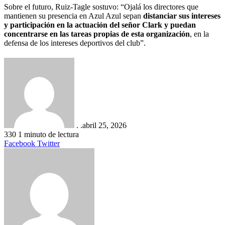
Sobre el futuro, Ruiz-Tagle sostuvo: “Ojalá los directores que
mantienen su presencia en Azul Azul sepan
distanciar sus intereses
y participación en la actuación del señor Clark y puedan
concentrarse en las tareas propias de esta organización
, en la
defensa de los intereses deportivos del club”.
. .
abril 25, 2026
330
1 minuto de lectura
LinkedIn
Tumblr
Pinterest
Reddit
VKontakte
Compartir
Imprimir
Facebook
Twitter
por
correo
electrónico