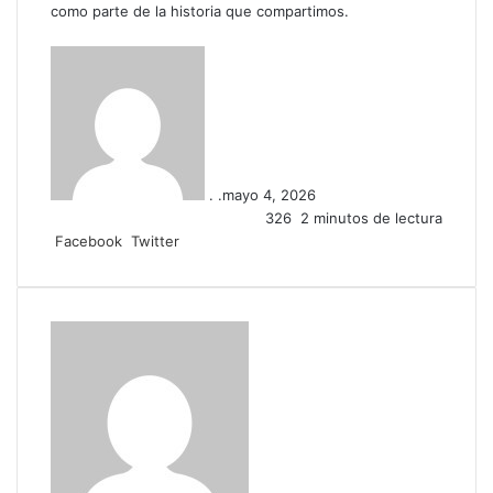
como parte de la historia que compartimos.
. .
mayo 4, 2026
326
2 minutos de lectura
LinkedIn
Tumblr
Pinterest
Reddit
VKontakte
Compartir
Imprimir
Facebook
Twitter
por
correo
electrónico