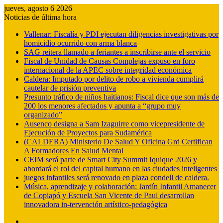
jueves, agosto 6 2026
Noticias de última hora
Vallenar: Fiscalía y PDI ejecutan diligencias investigativas por
homicidio ocurrido con arma blanca
SAG reitera llamado a feriantes a inscribirse ante el servicio
Fiscal de Unidad de Causas Complejas expuso en foro
internacional de la APEC sobre integridad económica
Caldera: Imputado por delito de robo a vivienda cumplirá
cautelar de prisión preventiva
Presunto tráfico de niños haitianos: Fiscal dice que son más de
200 los menores afectados y apunta a “grupo muy
organizado”
Ausenco designa a Sam Izaguirre como vicepresidente de
Ejecución de Proyectos para Sudamérica
(CALDERA) Ministerio De Salud Y Oficina Grd Certifican
A Formadores En Salud Mental
CEIM será parte de Smart City Summit Iquique 2026 y
abordará el rol del capital humano en las ciudades inteligentes
juegos infantiles será renovado en plaza condell de caldera.
Música, aprendizaje y colaboración: Jardín Infantil Amanecer
de Copiapó y Escuela San Vicente de Paul desarrollan
innovadora in-tervención artístico-pedagógica
Barra