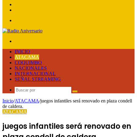
lateral
Publicación
al
Acceso
azar
Menú
Buscar
por
INICIO
ATACAMA
COQUIMBO
NACIONALES
INTERNACIONAL
SEÑAL STREAMING
Buscar
por
Inicio
/
ATACAMA
/
juegos infantiles será renovado en plaza condell
de caldera.
ATACAMA
juegos infantiles será renovado en
plaza condell de caldera.