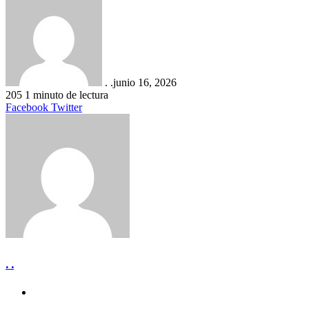
. .
junio 16, 2026
205
1 minuto de lectura
LinkedIn
Tumblr
Pinterest
Reddit
VKontakte
Compartir
Imprimir
Facebook
Twitter
por
correo
electrónico
. .
Sitio
web