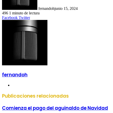
fernandoh
junio 15, 2024
496
1 minuto de lectura
LinkedIn
Tumblr
Pinterest
Reddit
VKontakte
Compartir
Imprimir
Facebook
Twitter
por
correo
electrónico
fernandoh
Sitio
web
Publicaciones relacionadas
Comienza el pago del aguinaldo de Navidad