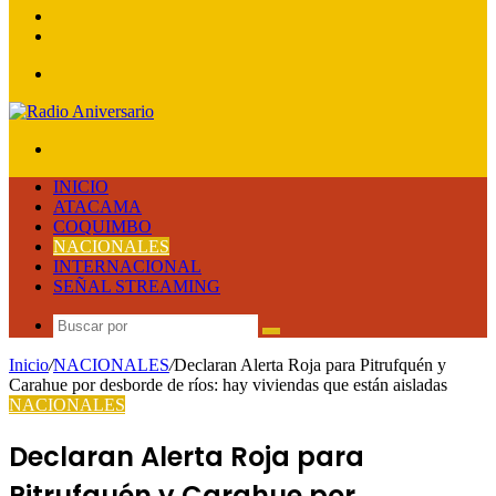
lateral
Publicación
al
Acceso
azar
Menú
Buscar
por
INICIO
ATACAMA
COQUIMBO
NACIONALES
INTERNACIONAL
SEÑAL STREAMING
Buscar
por
Inicio
/
NACIONALES
/
Declaran Alerta Roja para Pitrufquén y
Carahue por desborde de ríos: hay viviendas que están aisladas
NACIONALES
Declaran Alerta Roja para
Pitrufquén y Carahue por