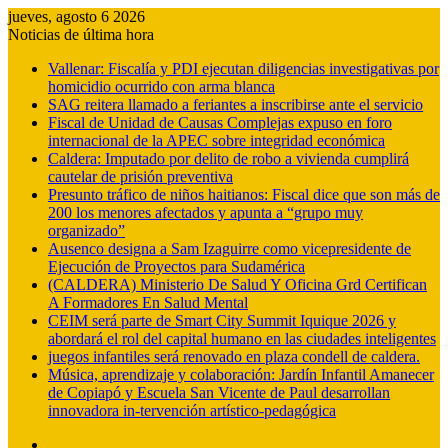
jueves, agosto 6 2026
Noticias de última hora
Vallenar: Fiscalía y PDI ejecutan diligencias investigativas por
homicidio ocurrido con arma blanca
SAG reitera llamado a feriantes a inscribirse ante el servicio
Fiscal de Unidad de Causas Complejas expuso en foro
internacional de la APEC sobre integridad económica
Caldera: Imputado por delito de robo a vivienda cumplirá
cautelar de prisión preventiva
Presunto tráfico de niños haitianos: Fiscal dice que son más de
200 los menores afectados y apunta a “grupo muy
organizado”
Ausenco designa a Sam Izaguirre como vicepresidente de
Ejecución de Proyectos para Sudamérica
(CALDERA) Ministerio De Salud Y Oficina Grd Certifican
A Formadores En Salud Mental
CEIM será parte de Smart City Summit Iquique 2026 y
abordará el rol del capital humano en las ciudades inteligentes
juegos infantiles será renovado en plaza condell de caldera.
Música, aprendizaje y colaboración: Jardín Infantil Amanecer
de Copiapó y Escuela San Vicente de Paul desarrollan
innovadora in-tervención artístico-pedagógica
Barra