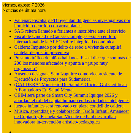
viernes, agosto 7 2026
Noticias de última hora
Vallenar: Fiscalía y PDI ejecutan diligencias investigativas por
homicidio ocurrido con arma blanca
SAG reitera llamado a feriantes a inscribirse ante el servicio
Fiscal de Unidad de Causas Complejas expuso en foro
internacional de la APEC sobre integridad económica
Caldera: Imputado por delito de robo a vivienda cumplirá
cautelar de prisión preventiva
Presunto tráfico de niños haitianos: Fiscal dice que son más de
200 los menores afectados y apunta a “grupo muy
organizado”
Ausenco designa a Sam Izaguirre como vicepresidente de
Ejecución de Proyectos para Sudamérica
(CALDERA) Ministerio De Salud Y Oficina Grd Certifican
A Formadores En Salud Mental
CEIM será parte de Smart City Summit Iquique 2026 y
abordará el rol del capital humano en las ciudades inteligentes
juegos infantiles será renovado en plaza condell de caldera.
Música, aprendizaje y colaboración: Jardín Infantil Amanecer
de Copiapó y Escuela San Vicente de Paul desarrollan
innovadora in-tervención artístico-pedagógica
Barra