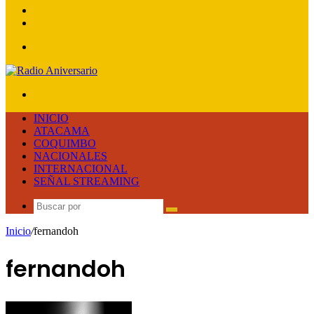
lateral
Publicación
al
Acceso
azar
Menú
Buscar
por
INICIO
ATACAMA
COQUIMBO
NACIONALES
INTERNACIONAL
SEÑAL STREAMING
Buscar
por
Inicio
/
fernandoh
fernandoh