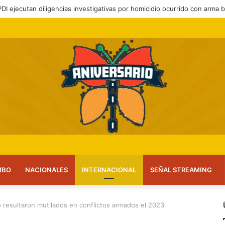
 PDI ejecutan diligencias investigativas por homicidio ocurrido con arma 
MBO
NACIONALES
INTERNACIONAL
SEÑAL STREAMING
o resultaron mutilados en conflictos armados el 2023