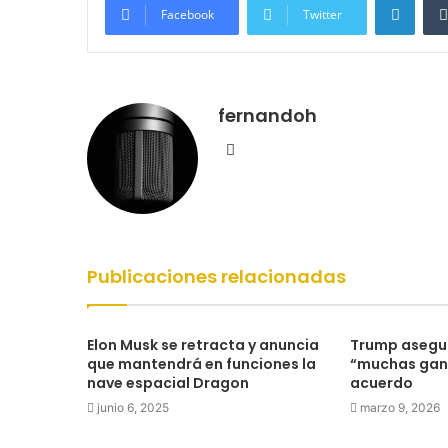
Facebook
Twitter
fernandoh
Sitio
web
Publicaciones relacionadas
Elon Musk se retracta y anuncia
Trump asegu
que mantendrá en funciones la
“muchas gana
nave espacial Dragon
acuerdo
junio 6, 2025
marzo 9, 2026