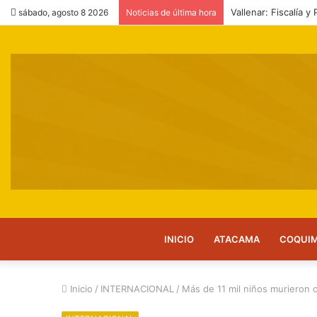
Vallenar: Fiscalía y
sábado, agosto 8 2026
Noticias de última hora
INICIO
ATACAMA
COQUI
Inicio
/
INTERNACIONAL
/
Más de 11 mil niños murieron 