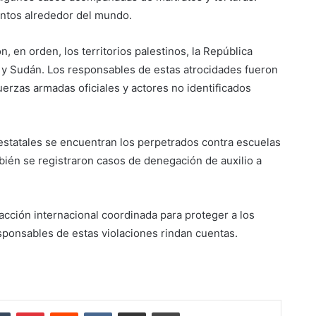
intos alrededor del mundo.
, en orden, los territorios palestinos, la República
 y Sudán. Los responsables de estas atrocidades fueron
uerzas armadas oficiales y actores no identificados
 estatales se encuentran los perpetrados contra escuelas
bién se registraron casos de denegación de auxilio a
cción internacional coordinada para proteger a los
esponsables de estas violaciones rindan cuentas.
dIn
Tumblr
Pinterest
Reddit
VKontakte
Compartir por correo electrónico
Imprimir