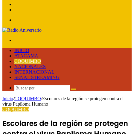
lateral
Publicación
al
Acceso
azar
Menú
Buscar
por
INICIO
ATACAMA
COQUIMBO
NACIONALES
INTERNACIONAL
SEÑAL STREAMING
Buscar
por
Inicio
/
COQUIMBO
/
Escolares de la región se protegen contra el
virus Papiloma Humano
COQUIMBO
Escolares de la región se protegen
contra el virus Papiloma Humano