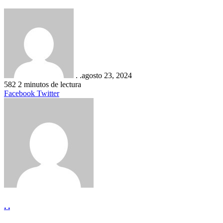
. .
agosto 23, 2024
582
2 minutos de lectura
LinkedIn
Tumblr
Pinterest
Reddit
VKontakte
Compartir
Imprimir
Facebook
Twitter
por
correo
electrónico
. .