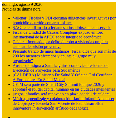
domingo, agosto 9 2026
Noticias de última hora
Vallenar: Fiscalía y PDI ejecutan diligencias investigativas por
homicidio ocurrido con arma blanca
SAG reitera llamado a feriantes a inscribirse ante el servicio
Fiscal de Unidad de Causas Complejas expuso en foro
internacional de la APEC sobre integridad económica
Caldera: Imputado por delito de robo a vivienda cumplirá
cautelar de prisión preventiva
Presunto tráfico de niños haitianos: Fiscal dice que son más de
200 los menores afectados y apunta a “grupo muy
organizado”
Ausenco designa a Sam Izaguirre como vicepresidente de
Ejecución de Proyectos para Sudamérica
(CALDERA) Ministerio De Salud Y Oficina Grd Certifican
A Formadores En Salud Mental
CEIM será parte de Smart City Summit Iquique 2026 y
abordará el rol del capital humano en las ciudades inteligentes
juegos infantiles será renovado en plaza condell de caldera.
Música, aprendizaje y colaboración: Jardín Infantil Amanecer
de Copiapó y Escuela San Vicente de Paul desarrollan
innovadora in-tervención artístico-pedagógica
Barra