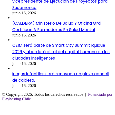
vicepresidente de Ejecución de Proyectos para
Sudamérica
junio 16, 2026
(CALDERA) Ministerio De Salud Y Oficina Grd
Certifican A Formadores En Salud Mental
junio 16, 2026
CEIM será parte de Smart City Summit Iquique
2026 y abordará el rol del capital humano en las
ciudades inteligentes
junio 16, 2026
juegos infantiles será renovado en plaza condell
de caldera.
junio 16, 2026
© Copyright 2026, Todos los derechos reservados |
Potenciado por
Playhosting Chile
Facebook
Twitter
WhatsApp
Telegram
Botón
volver