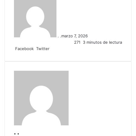
. .
marzo 7, 2026
271
3 minutos de lectura
LinkedIn
Tumblr
Pinterest
Reddit
VKontakte
Compartir
Imprimir
Facebook
Twitter
por
correo
electrónico
. .