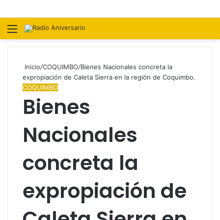
Menú
B
p
Inicio
/
COQUIMBO
/
Bienes Nacionales concreta la
expropiación de Caleta Sierra en la región de Coquimbo.
COQUIMBO
Bienes
Nacionales
concreta la
expropiación de
Caleta Sierra en