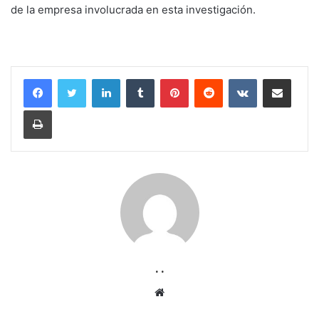
de la empresa involucrada en esta investigación.
LinkedIn
Tumblr
Pinterest
Reddit
VKontakte
Compartir por corr
Imprimir
. .
Sitio
web