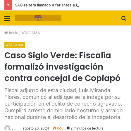
SAG reitera llamado a feriantes a inscribirse ante el servicio
Menú
B
p
Inicio
/
ATACAMA
ATACAMA
Caso Siglo Verde: Fiscalía
formalizó investigación
contra concejal de Copiapó
Fiscal adjunto de esta ciudad, Luis Miranda
Flores, comunicó al edil que se le indaga por su
participación en el delito de cohecho agravado.
Cumplirá arresto domiciliario nocturno y arraigo
nacional durante el desarrollo de la indagatoria.
. .
agosto 26, 2024
646
2 minutos de lectura