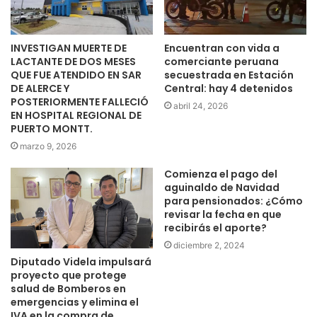
INVESTIGAN MUERTE DE
Encuentran con vida a
LACTANTE DE DOS MESES
comerciante peruana
QUE FUE ATENDIDO EN SAR
secuestrada en Estación
DE ALERCE Y
Central: hay 4 detenidos
POSTERIORMENTE FALLECIÓ
abril 24, 2026
EN HOSPITAL REGIONAL DE
PUERTO MONTT.
marzo 9, 2026
Comienza el pago del
aguinaldo de Navidad
para pensionados: ¿Cómo
revisar la fecha en que
recibirás el aporte?
diciembre 2, 2024
Diputado Videla impulsará
proyecto que protege
salud de Bomberos en
emergencias y elimina el
IVA en la compra de