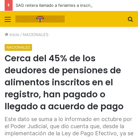
SAG reitera llamado a feriantes a inscribirse ante el servicio
Menú
B
p
Inicio
/
NACIONALES
NACIONALES
Cerca del 45% de los
deudores de pensiones de
alimentos inscritos en el
registro, han pagado o
llegado a acuerdo de pago
Este dato se suma a lo informado en octubre por
el Poder Judicial, que dio cuenta que, desde la
implementación de la Ley de Pago Efectivo, ya se