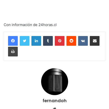
Con información de 24horas.cl
LinkedIn
Tumblr
Pinterest
Reddit
VKontakte
Compartir por corr
Imprimir
fernandoh
Sitio