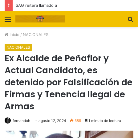
SAG reitera llamado a feriantes a inscribirse ante el servicio
Menú
B
p
Inicio
/
NACIONALES
NACIONALES
Ex Alcalde de Peñaflor y
Actual Candidato, es
detenido por Falsificación de
Firmas y Tenencia Ilegal de
Armas
fernandoh
agosto 12, 2024
588
1 minuto de lectura