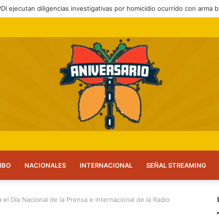
a feriantes a inscribirse ante el servicio
MBO
NACIONALES
INTERNACIONAL
SEÑAL STREAMING
 el Día Nacional de la Prensa e internacional de la Radio