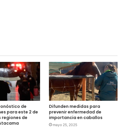
ronóstico de
Difunden medidas para
nes para este 2 de
prevenir enfermedad de
s regiones de
importancia en caballos
 Atacama
mayo 25, 2025