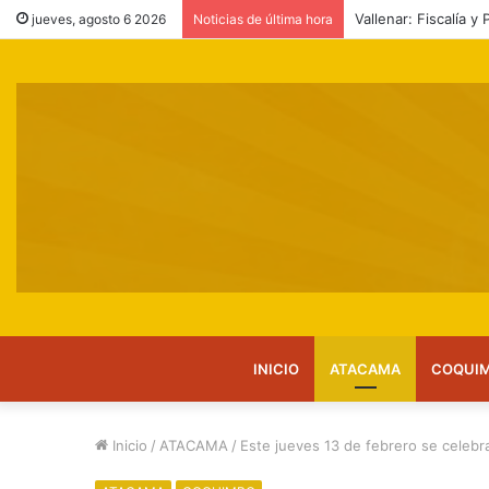
SAG reitera llamado 
jueves, agosto 6 2026
Noticias de última hora
INICIO
ATACAMA
COQUI
Inicio
/
ATACAMA
/
Este jueves 13 de febrero se celebra