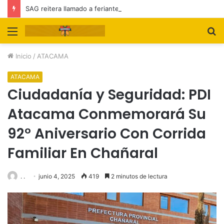
SAG reitera llamado a feriantes a inscribirse ante el servicio
Menú
B
p
Inicio
/
ATACAMA
ATACAMA
Ciudadanía y Seguridad: PDI
Atacama Conmemorará Su
92° Aniversario Con Corrida
Familiar En Chañaral
. .
junio 4, 2025
419
2 minutos de lectura