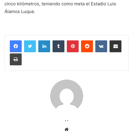
cinco kilómetros, teniendo como meta el Estadio Luis
Álamos Luque.
LinkedIn
Tumblr
Pinterest
Reddit
VKontakte
Compartir por corr
Imprimir
. .
Sitio