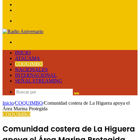
lateral
Publicación
al
Acceso
azar
Menú
Buscar
por
INICIO
ATACAMA
COQUIMBO
NACIONALES
INTERNACIONAL
SEÑAL STREAMING
Buscar
por
Inicio
/
COQUIMBO
/
Comunidad costera de La Higuera apoya el
Área Marina Protegida
COQUIMBO
Comunidad costera de La Higuera
apoya el Área Marina Protegida