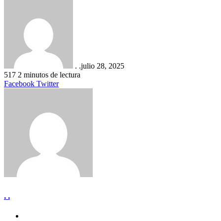
. .
julio 28, 2025
517
2 minutos de lectura
LinkedIn
Tumblr
Pinterest
Reddit
VKontakte
Compartir
Imprimir
Facebook
Twitter
por
correo
electrónico
. .
Sitio