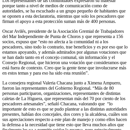
Los representantes de las comunidades expresaron su malestar
porque tanto a nivel de medios de comunicación como de
autoridades, se ha escuchado a un grupo pequeño de habitantes que
se oponen a esta declaratoria, mientras que solo los pescadores que
firman el apoyo a esta protección suman más de 400 personas.
Oscar Avilés, presidente de la Asociación Gremial de Trabajadores
del Mar Independiente de Punta de Choros y que representa a 156
socios, expuso que “esto no afecta a la comunidad ni a los
pescadores, sino todo lo contrario, trae beneficios y es por eso que lo
estamos apoyando, y además admirados por algunas votaciones que
se han dado tanto en el concejo comunal, sin información y el
Consejo Regional, que hicieron una votación que consideramos que
está fuera de contexto. Creo que la gente tiene que involucrarse más
en estos temas y para eso ha sido esta reunión”.
La consejera regional Valeria Chacana junto a Ximena Ampuero,
fueron las representantes del Gobierno Regional. “Más de 80
personas participaron, organizaciones, representantes de distintas
caletas de La Higuera, que representan más del 70 por ciento de los
pescadores artesanales”, señaló Chacana, valorando que “lo
importante de esto es que se pudo plantear a las distintas autoridades
presentes, habían dos concejales, dos cores y la alcaldesa, cuáles son
sus apreciaciones respecto a este plan de manejo y como ellos hacen
la defensa a la necesidad que tiene esto que lleva muchos años que
finalmente les va a permitir cuidar la reserva, pero principalmente