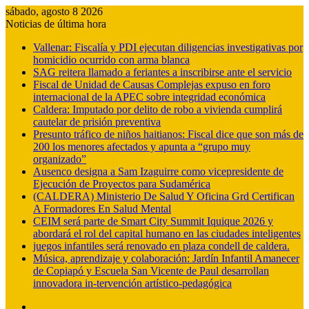
sábado, agosto 8 2026
Noticias de última hora
Vallenar: Fiscalía y PDI ejecutan diligencias investigativas por
homicidio ocurrido con arma blanca
SAG reitera llamado a feriantes a inscribirse ante el servicio
Fiscal de Unidad de Causas Complejas expuso en foro
internacional de la APEC sobre integridad económica
Caldera: Imputado por delito de robo a vivienda cumplirá
cautelar de prisión preventiva
Presunto tráfico de niños haitianos: Fiscal dice que son más de
200 los menores afectados y apunta a “grupo muy
organizado”
Ausenco designa a Sam Izaguirre como vicepresidente de
Ejecución de Proyectos para Sudamérica
(CALDERA) Ministerio De Salud Y Oficina Grd Certifican
A Formadores En Salud Mental
CEIM será parte de Smart City Summit Iquique 2026 y
abordará el rol del capital humano en las ciudades inteligentes
juegos infantiles será renovado en plaza condell de caldera.
Música, aprendizaje y colaboración: Jardín Infantil Amanecer
de Copiapó y Escuela San Vicente de Paul desarrollan
innovadora in-tervención artístico-pedagógica
Barra