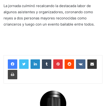
La jornada culminó recalcando la destacada labor de
algunos asistentes y organizadores, coronando como
reyes a dos personas mayores reconocidas como
crianceros y luego con un evento bailable entre todos.
LinkedIn
Tumblr
Pinterest
Reddit
VKontakte
Compartir por corr
Imprimir