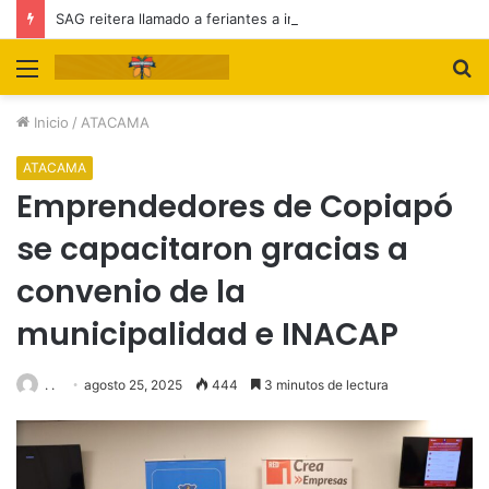
SAG reitera llamado a feriantes a inscribirse ante el servicio
Menú
B
p
Inicio
/
ATACAMA
ATACAMA
Emprendedores de Copiapó
se capacitaron gracias a
convenio de la
municipalidad e INACAP
. .
agosto 25, 2025
444
3 minutos de lectura