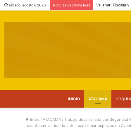
SAG reitera llamado
sábado, agosto 8 2026
Noticias de última hora
INICIO
ATACAMA
COQUI
Inicio
/
ATACAMA
/
Trabajo desarrollado por Seguridad 
reventaban vidrios de autos para robar especies en Aveni