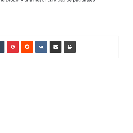
dIn
Tumblr
Pinterest
Reddit
VKontakte
Compartir por correo electrónico
Imprimir