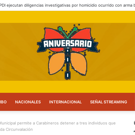
 a feriantes a inscribirse ante el servicio
MBO
NACIONALES
INTERNACIONAL
SEÑAL STREAMING
Municipal permite a Carabineros detener a tres individuos que
da Circunvalación