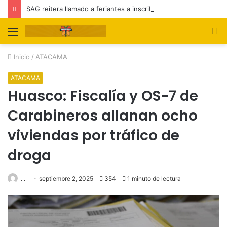
SAG reitera llamado a feriantes a inscribirse ante el servicio
Menú
B
p
Inicio
/
ATACAMA
ATACAMA
Huasco: Fiscalía y OS-7 de
Carabineros allanan ocho
viviendas por tráfico de
droga
. .
septiembre 2, 2025
354
1 minuto de lectura