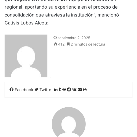
regional, aportando su experiencia en el proceso de
consolidación que atraviesa la institución”, mencionó
Catisis Lobos Alcota.
septiembre 2, 2025
412
2 minutos de lectura
. .
LinkedIn
Tumblr
Pinterest
Reddit
VKontakte
Compartir
Imprimir
Facebook
Twitter
por
correo
electrónico