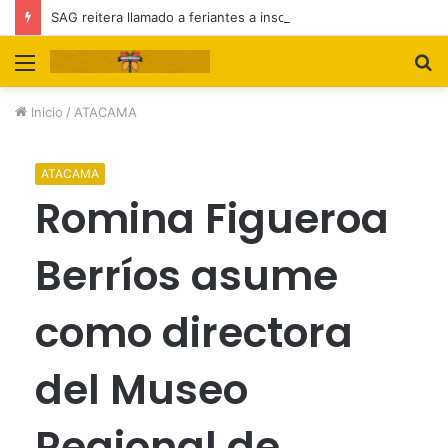
SAG reitera llamado a feriantes a inscribirse ante el servicio
Menú
B
p
Inicio
/
ATACAMA
ATACAMA
Romina Figueroa
Berríos asume
como directora
del Museo
Regional de