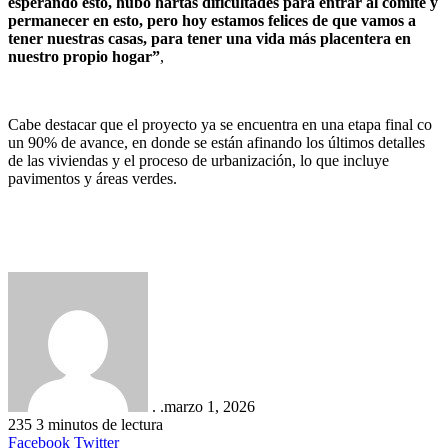
esperando esto, hubo hartas dificultades para entrar al comité y
permanecer en esto, pero hoy estamos felices de que vamos a
tener nuestras casas, para tener una vida más placentera en
nuestro propio hogar”
,
Cabe destacar que el proyecto ya se encuentra en una etapa final co
un 90% de avance, en donde se están afinando los últimos detalles
de las viviendas y el proceso de urbanización, lo que incluye
pavimentos y áreas verdes.
. .
marzo 1, 2026
235
3 minutos de lectura
LinkedIn
Tumblr
Pinterest
Reddit
VKontakte
Compartir
Imprimir
Facebook
Twitter