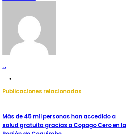
por
correo
electrónico
. .
Sitio
web
Publicaciones relacionadas
Más de 45 mil personas han accedido a
salud gratuita gracias a Copago Cero en la
Región de Coquimbo