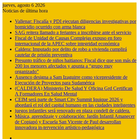
jueves, agosto 6 2026
Noticias de última hora
Vallenar: Fiscalía y PDI ejecutan diligencias investigativas por
homicidio ocurrido con arma blanca
SAG reitera llamado a feriantes a inscribirse ante el servicio
Fiscal de Unidad de Causas Complejas expuso en foro
internacional de la APEC sobre integridad económica
Caldera: Imputado por delito de robo a vivienda cumplirá
cautelar de prisión preventiva
Presunto tráfico de niños haitianos: Fiscal dice que son más de
200 los menores afectados y apunta a “grupo muy
organizado”
Ausenco designa a Sam Izaguirre como vicepresidente de
Ejecución de Proyectos para Sudamérica
(CALDERA) Ministerio De Salud Y Oficina Grd Certifican
A Formadores En Salud Mental
CEIM será parte de Smart City Summit Iquique 2026 y
abordará el rol del capital humano en las ciudades inteligentes
juegos infantiles será renovado en plaza condell de caldera.
Música, aprendizaje y colaboración: Jardín Infantil Amanecer
de Copiapó y Escuela San Vicente de Paul desarrollan
innovadora in-tervención artístico-pedagógica
Barra