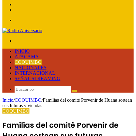
lateral
Publicación
al
Acceso
azar
Menú
Buscar
por
INICIO
ATACAMA
COQUIMBO
NACIONALES
INTERNACIONAL
SEÑAL STREAMING
Buscar
por
Inicio
/
COQUIMBO
/
Familias del comité Porvenir de Huana sortean
sus futuras viviendas
COQUIMBO
Familias del comité Porvenir de
Huana sortean sus futuras