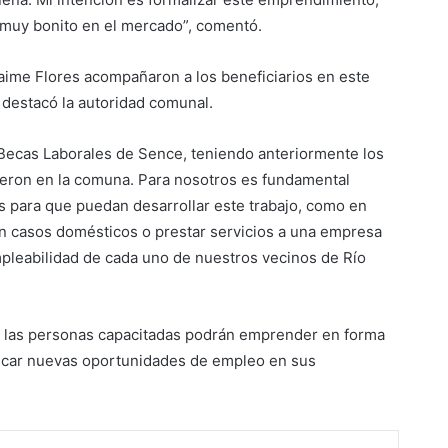
a muy bonito en el mercado”, comentó.
Jaime Flores acompañaron a los beneficiarios en este
 destacó la autoridad comunal.
a Becas Laborales de Sence, teniendo anteriormente los
ieron en la comuna. Para nosotros es fundamental
s para que puedan desarrollar este trabajo, como en
n casos domésticos o prestar servicios a una empresa
mpleabilidad de cada uno de nuestros vecinos de Río
, las personas capacitadas podrán emprender en forma
uscar nuevas oportunidades de empleo en sus
dIn
Tumblr
Pinterest
Reddit
VKontakte
Compartir por correo electrónico
Imprimir