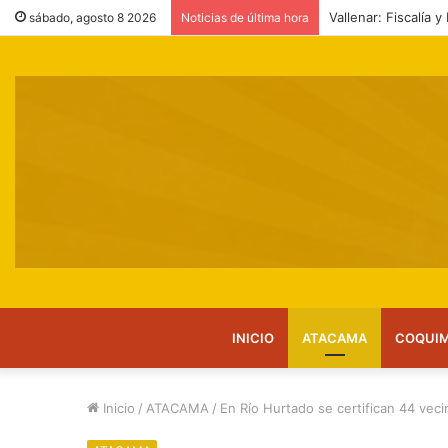
Vallenar: Fiscalía 
sábado, agosto 8 2026
Noticias de última hora
INICIO
ATACAMA
COQUI
Inicio
/
ATACAMA
/
En Río Hurtado se certifican 44 vec