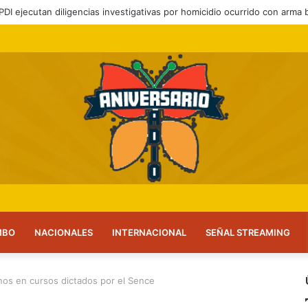
y PDI ejecutan diligencias investigativas por homicidio ocurrido con arma 
MBO
NACIONALES
INTERNACIONAL
SEÑAL STREAMING
inos en cursos dictados por el Sence