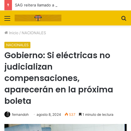
SAG reitera llamado a feriantes a inscribirse ante el servicio
Menú
B
p
Inicio
/
NACIONALES
NACIONALES
Gobierno: Si eléctricas no
judicializan
compensaciones,
aparecerán en la próxima
boleta
fernandoh
agosto 8, 2024
537
1 minuto de lectura